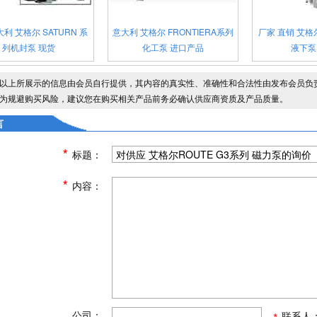
利 艾格尔 SATURN 系
意大利 艾格尔 FRONTIERA系列
厂家 直销 艾格尔
列机封泵 现货
化工泵 进口产品
液下泵
以上所展示的信息由会员自行提供，其内容的真实性、准确性和合法性由发布会员负
为规避购买风险，建议您在购买相关产品前务必确认供应商资质及产品质量。
言
*
标题：
*
内容：
公司：
联系人