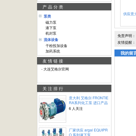
产品分类
供应意大
泵类
磁力泵
液下泵
机封泵
免责声明：
流体设备
友情提醒：
干粉投加设备
加药系统
我的留
友情链接
- 大连艾格尔官网
关注排行
意大利 艾格尔 FRONTIE
RA系列化工泵 进口产品
6 人关注
厂家供应 argal EQUIPR
O 系列液下泵